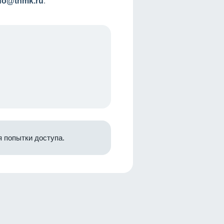
nfo@tnmk.ru
.
 попытки доступа.