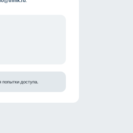
nfo@tnmk.ru
.
 попытки доступа.