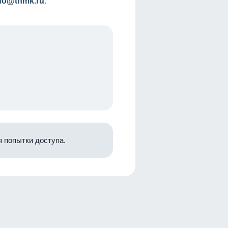
nfo@tnmk.ru
.
 попытки доступа.