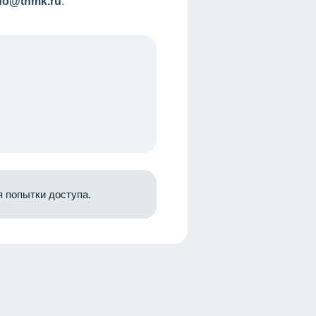
nfo@tnmk.ru
.
 попытки доступа.