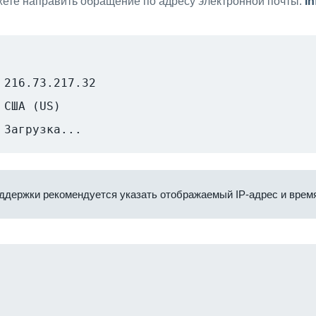
ете направить обращение по адресу электронной почты:
i
216.73.217.32
США (US)
Загрузка...
ддержки рекомендуется указать отображаемый IP-адрес и время