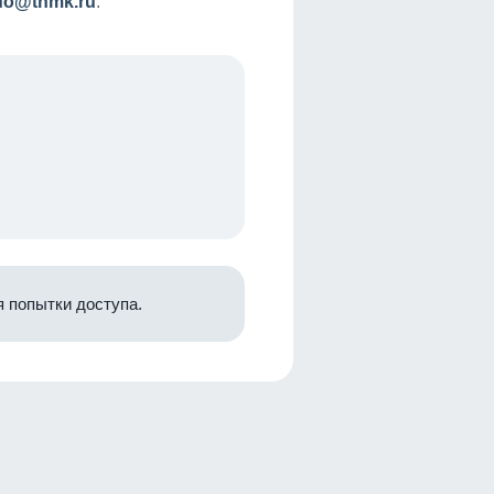
nfo@tnmk.ru
.
 попытки доступа.