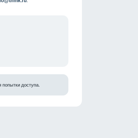
nfo@tnmk.ru
.
 попытки доступа.