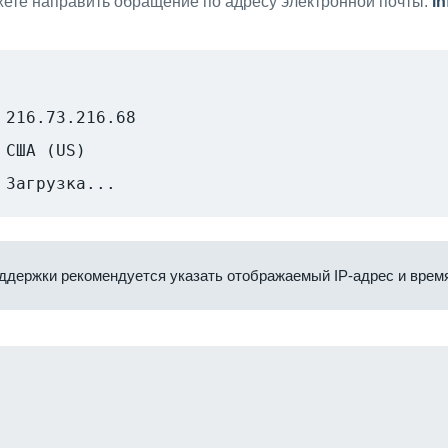
ете направить обращение по адресу электронной почты:
i
216.73.216.68
США (US)
Загрузка...
ддержки рекомендуется указать отображаемый IP-адрес и время