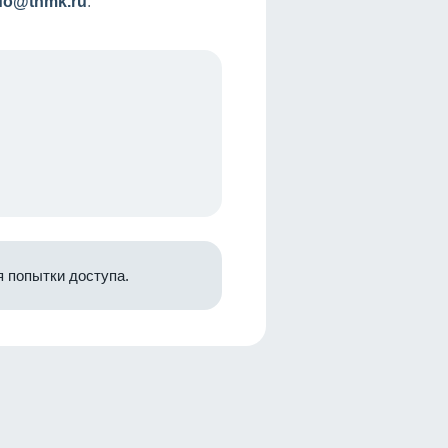
nfo@tnmk.ru
.
 попытки доступа.